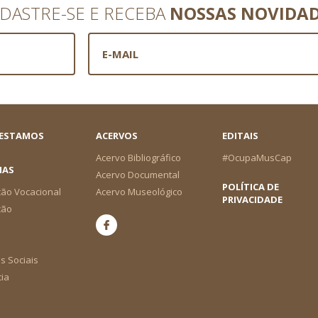
DASTRE-SE E RECEBA
NOSSAS NOVIDA
 ESTAMOS
ACERVOS
EDITAIS
Acervo Bibliográfico
#OcupaMusCap
IAS
Acervo Documental
POLÍTICA DE
ão Vocacional
Acervo Museológico
PRIVACIDADE
ção
s Sociais
cia