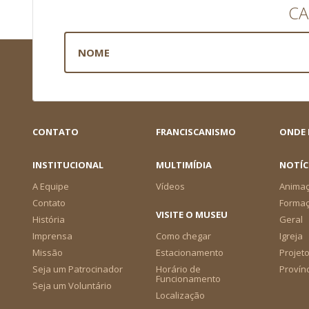
CA
CONTATO
FRANCISCANISMO
ONDE
INSTITUCIONAL
MULTIMÍDIA
NOTÍC
A Equipe
Vídeos
Animaç
Contato
Forma
VISITE O MUSEU
História
Geral
Imprensa
Como chegar
Igreja
Missão
Estacionamento
Projeto
Seja um Patrocinador
Horário de
Provín
Funcionamento
Seja um Voluntário
Localização