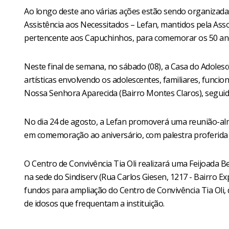
Ao longo deste ano várias ações estão sendo organizada
Assistência aos Necessitados – Lefan, mantidos pela Asso
pertencente aos Capuchinhos, para comemorar os 50 ano
Neste final de semana, no sábado (08), a Casa do Adol
artísticas envolvendo os adolescentes, familiares, funcion
Nossa Senhora Aparecida (Bairro Montes Claros), segui
No dia 24 de agosto, a Lefan promoverá uma reunião-alm
em comemoração ao aniversário, com palestra proferida p
O Centro de Convivência Tia Oli realizará uma Feijoada Be
na sede do Sindiserv (Rua Carlos Giesen, 1217 - Bairro Ex
fundos para ampliação do Centro de Convivência Tia Oli,
de idosos que frequentam a instituição.