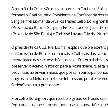
A reunião da Comissão que acontece em Caxias do Sul, de
formação. E vai reunir o Presidente da Conferencia dos ca
Sergipe, frei Liomar da Silva, os frades Celso Bordignon (
(Província da Bahia e Sergipe); Frei Caetano de Jesus (Pr
(Provincia de São Paulo) e Frei José Lázaro Oliveira Nun
O presidente da CCB, Frei Liomar explica que o encontro
da Comissão de Bens Patrimoniais e Culturais dos capuc
mentalidade das circunscrições, em das Fraternidades e,
preservar o acervo histórico para a posteridade. “Desta 
províncias ao enviar irmãos que possam participar conosc
engrossar a fileira daqueles se interessam por d este ne
Ordem” explica o presidente.
Frei Celso Bordignon, que recebe o grupo de frades salie
“Aguardamos que representantes das circunscrições do B