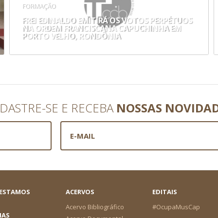
FORMAÇÃO
FREI EDINALDO EMITIRÁ OS VOTOS PERPÉTUOS
NA ORDEM FRANCISCANA CAPUCHINHA EM
PORTO VELHO, RONDÔNIA
DASTRE-SE E RECEBA
NOSSAS NOVIDA
 ESTAMOS
ACERVOS
EDITAIS
Acervo Bibliográfico
#OcupaMusCap
IAS