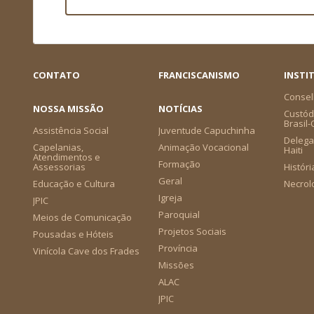
CONTATO
FRANCISCANISMO
INSTI
Consel
NOSSA MISSÃO
NOTÍCIAS
Custódi
Brasil
Assistência Social
Juventude Capuchinha
Delega
Capelanias,
Animação Vocacional
Haiti
Atendimentos e
Formação
Assessorias
Históri
Geral
Educação e Cultura
Necrol
Igreja
JPIC
Paroquial
Meios de Comunicação
Projetos Sociais
Pousadas e Hóteis
Província
Vinícola Cave dos Frades
Missões
ALAC
JPIC