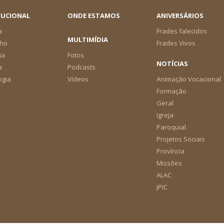
TUCIONAL
ONDE ESTAMOS
ANIVERSÁRIOS
a
Frades falecidos
MULTIMÍDIA
ho
Frades Vivos
ia
Fotos
NOTÍCIAS
a
Podcasts
ogia
Vídeos
Animação Vocacional
Formação
Geral
Igreja
Paroquial
Projetos Sociais
Província
Missões
ALAC
JPIC