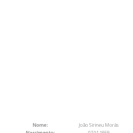
Nome:
João Sirineu Morás
Nascimento:
07.01.1959