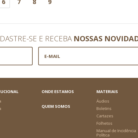
6
7
8
9
DASTRE-SE E RECEBA
NOSSAS NOVIDA
TUCIONAL
ONDE ESTAMOS
MATERIAIS
a
Áudios
QUEM SOMOS
a
Boletins
Cartazes
Folhetos
Manual de Incidência
Política