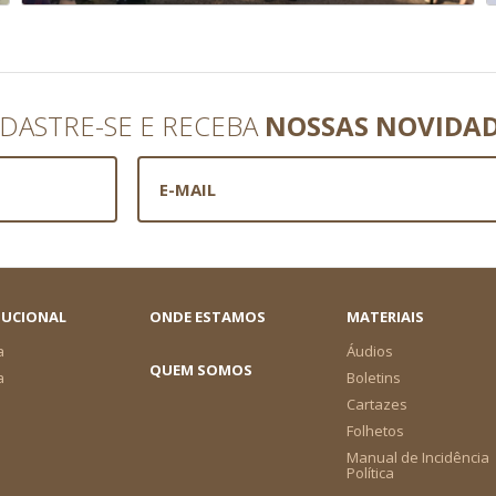
DASTRE-SE E RECEBA
NOSSAS NOVIDA
TUCIONAL
ONDE ESTAMOS
MATERIAIS
a
Áudios
QUEM SOMOS
a
Boletins
Cartazes
Folhetos
Manual de Incidência
Política