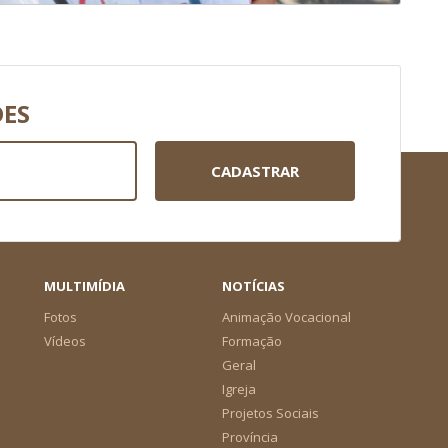
DES
CADASTRAR
MULTIMÍDIA
NOTÍCIAS
Fotos
Animação Vocacional
Vídeos
Formação
Geral
Igreja
Projetos Sociais
Província