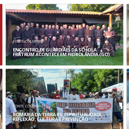
FONTE COLOMBO
ENCONTRO DE GUARDIÃES DA SCHOLA
FRATRUM ACONTECE EM HIDROLÂNDIA (GO)
FONTE COLOMBO
ROMARIA DA TERRA RS: ESPIRITUALIDADE,
REFLEXÃO, CULTURA E PREVENÇÃO