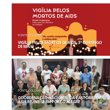
FONTE COLOMBO
VIGÍLIA PELOS MORTOS DE AIDS, 3º DOMINGO
DE MAIO
FONTE COLOMBO
COORDENAÇÃO NACIONAL DA PASTORAL DA
AIDS REÚNE-SE EM PORTO ALEGRE