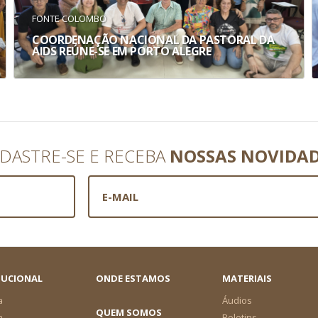
FONTE COLOMBO
COORDENAÇÃO NACIONAL DA PASTORAL DA
AIDS REÚNE-SE EM PORTO ALEGRE
DASTRE-SE E RECEBA
NOSSAS NOVIDA
TUCIONAL
ONDE ESTAMOS
MATERIAIS
a
Áudios
QUEM SOMOS
a
Boletins