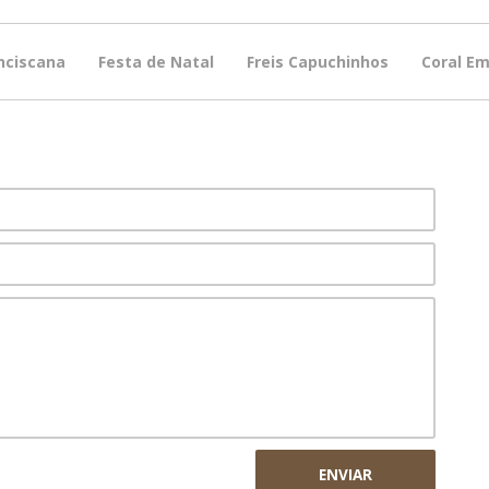
anciscana
Festa de Natal
Freis Capuchinhos
Coral Em
ENVIAR