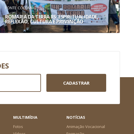
FONTE COLOMBO
ROMARIA DA TERRA RS: ESPIRITUALIDADE,
REFLEXÃO, CULTURA E PREVENÇÃO
DES
CADASTRAR
MULTIMÍDIA
NOTÍCIAS
Fotos
Animação Vocacional
Vídeos
Formação