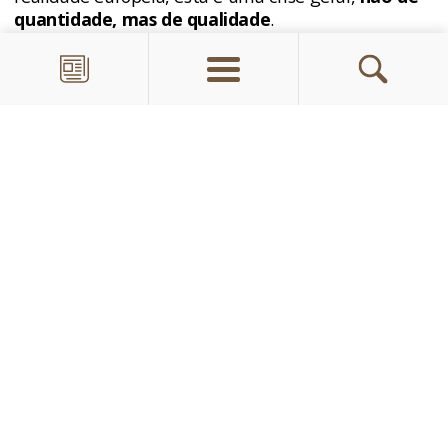
quantidade, mas de qualidade
.
Nenhum de nós, que somos de vários modos
envolvidos no processo formativo dos jovens
frades, pode se dar o luxo de iludir com um
processo formativo improvisado daqueles
jovens que batem às nossas portas, e nenhum
de nós pode desiludir os formandos e outros
frades com uma vida medíocre e pouco
coerente”, disse.
Pediu ainda que os frades, a começar pelos
superiores, sejam testemunhas de Cristo, atentos
sempre a uma conversão, além de uma “formação
permanente” e uma “conversão permanente.
VEJA MAIS: CONHEÇA ÑAÑA, O BAIRRO O
NDE